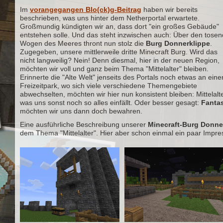
Im
vorangegangen Blo(ck)g-Beitrag
haben wir bereits
beschrieben, was uns hinter dem Netherportal erwartete.
Großmundig kündigten wir an, dass dort "ein großes Gebäude"
entstehen solle. Und das steht inzwischen auch: Über den tose
Wogen des Meeres thront nun stolz die
Burg Donnerklippe
.
Zugegeben, unsere mittlerweile dritte Minecraft Burg. Wird das
nicht langweilig? Nein! Denn diesmal, hier in der neuen Region,
möchten wir voll und ganz beim Thema "Mittelalter" bleiben.
Erinnerte die "Alte Welt" jenseits des Portals noch etwas an eine
Freizeitpark, wo sich viele verschiedene Themengebiete
abwechselten, möchten wir hier nun konsistent bleiben: Mittelalt
was uns sonst noch so alles einfällt. Oder besser gesagt:
Fantas
möchten wir uns dann doch bewahren.
Eine ausführliche Beschreibung unserer
Minecraft-Burg Donne
dem Thema "Mittelalter". Hier aber schon einmal ein paar Impr