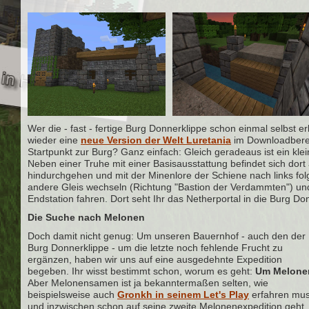
Wer die - fast - fertige Burg Donnerklippe schon einmal selbst e
wieder eine
neue Version der Welt Luretania
im Downloadbere
Startpunkt zur Burg? Ganz einfach: Gleich geradeaus ist ein kl
Neben einer Truhe mit einer Basisausstattung befindet sich dort 
hindurchgehen und mit der Minenlore der Schiene nach links f
andere Gleis wechseln (Richtung "Bastion der Verdammten") und 
Endstation fahren. Dort seht Ihr das Netherportal in die Burg Do
Die Suche nach Melonen
Doch damit nicht genug: Um unseren Bauernhof - auch den der
Burg Donnerklippe - um die letzte noch fehlende Frucht zu
ergänzen, haben wir uns auf eine ausgedehnte Expedition
begeben. Ihr wisst bestimmt schon, worum es geht:
Um Melone
Aber Melonensamen ist ja bekanntermaßen selten, wie
beispielsweise auch
Gronkh in seinem Let's Play
erfahren mus
und inzwischen schon auf seine zweite Melonenexpedition geht.