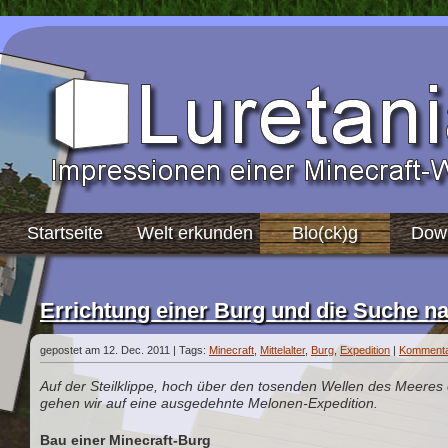
-->
Startseite
Welt erkunden
Blo(ck)g
Dow
Errichtung einer Burg und die Suche n
gepostet am 12. Dec. 2011 | Tags:
Minecraft
,
Mittelalter
,
Burg
,
Expedition
|
Kommenta
Auf der Steilklippe, hoch über den tosenden Wellen des Meeres 
gehen wir auf eine ausgedehnte Melonen-Expedition.
Bau einer Minecraft-Burg