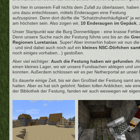
Um hier in unserem Fall nichts dem Zufall zu überlassen, haben 
uns dazu entschlossen, mittels Enderaugen eine Festung
aufzuspüren. Denn dort dürfte die "Schatztruhenhäufigkeit" ja w
am höchsten sein. Also zogen wir,
10 Enderaugen im Gepäck
,
Unser Startpunkt war die Burg Donnerklippe - eine krasse Fehlen
Denn unsere Suche nach der Festung führte uns bis an die
Gren
Regionen Luretanias
. Super! Aber immerhin haben wir nun di
- und sind dabei auch noch auf ein
kleines NSC-Dörfchen samt
noch einiges vorhaben...) gestoßen.
Aber viel wichtiger:
Auch die Festung haben wir gefunden
. A
einen kleines Lager, wo wir unsere Fundsachen ablegen und un
konnten. Außerdem schlossen wir es per Netherportal an unser 
Es dauerte einige Zeit, bis wir den Großteil der Festung samt 
hatten. Aber es hat sich gelohnt: Neben tollen Anblicken, wie ei
der Bibliothek der Festung, fanden wir auch weswegen wir eigen