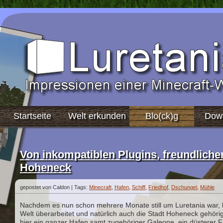
-->
Startseite
Welt erkunden
Blo(ck)g
Dow
Von inkompatiblen Plugins, freundliche
Hoheneck
gepostet von Caldon |
Tags:
Minecraft
,
Hafen
,
Schiff
,
Friedhof
,
Dschungel
,
Mühle
Nachdem es nun schon mehrere Monate still um Luretania war, ha
Welt überarbeitet und natürlich auch die Stadt Hoheneck gehör
hier ein ganzer Hafen samt zugehöriger Galeone, ein düsterer Fr