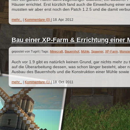
Häuser errichtet. Erst kürzlich fand auch die Einweihung einer w
mussten wir aber erst noch den Patch 1.2.5 und die damit ver
mehr...
|
Kommentare (0)
|
18. Apr. 2012
Bau einer XP-Farm & Errichtung einer 
gepostet von Tugril |
Tags:
Minecraft
,
Bauernhof
,
Mühle
,
Spawner
,
XP-Farm
,
Monster
Auch vor 1.9 gibt es natürlich keinen Grund, gar nichts mehr zu t
auf die Überarbeitung dessen, was schon länger besteht, aber ni
Ausbau des Bauernhofs und die Konstruktion einer Mühle sowie
mehr...
|
Kommentare (1)
|
18. Oct. 2011